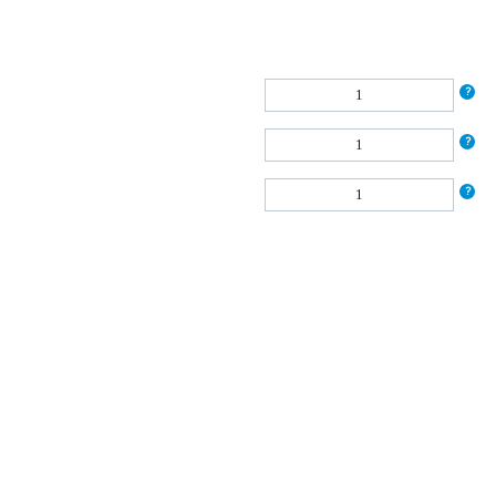
?
?
?