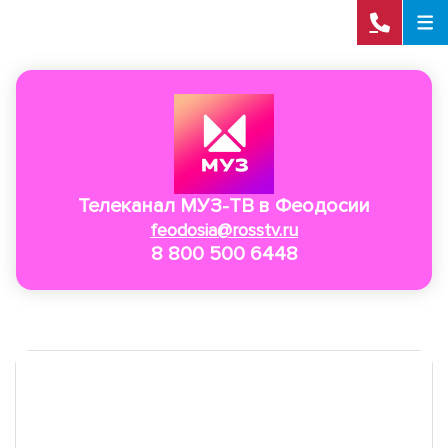
Телеканал МУЗ-ТВ в Феодосии
feodosia@rosstv.ru
8 800 500 6448